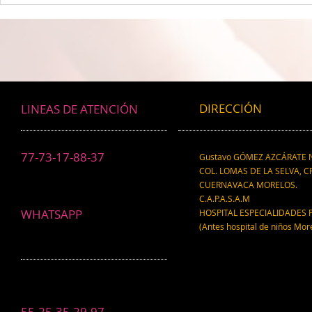
mitad de todos los niños son
CEREBRAL La 
ahora drogadictos digitales que
ser el máxim
los puede llevar al suicidio
cerebral, re
científico.
DIRECCIÓN
LINEAS DE ATENCIÓN
77-73-17-88-37
Gustavo GÓMEZ AZCÁRATE N
COL. LOMAS DE LA SELVA, CP
CUERNAVACA MORELOS.
C.A.P.A.S.A.M
WHATSAPP
HOSPITAL ESPECIALIDADES 
(Antes hospital de niños Mor
55-25-35-29-97