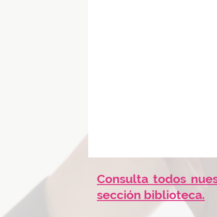
Consulta todos nues
sección biblioteca.