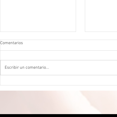
Comentarios
Escribir un comentario...
DROGADICTOS DIGITALES La
LA MEJOR P
mitad de todos los niños son
CEREBRAL La 
ahora drogadictos digitales que
ser el máxim
los puede llevar al suicidio
cerebral, re
científico.