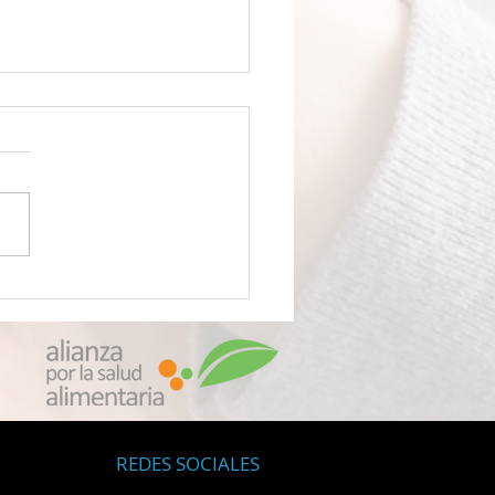
VENENO LLAMADO
OPLÁSTICOS Científicos
ubren que su
quetado de alimentos le
 envenenando con
culas de plástico
oscópicas
REDES SOCIALES