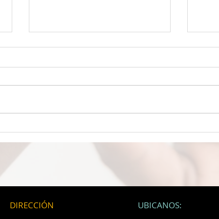
LA MEJOR PROTECCIÓN
UN 
CEREBRAL La felicidad podría
MICR
ser el máximo protector
desc
cerebral, revela nuevo estudio
empa
científico.
está
partí
micr
DIRECCIÓN
UBICANOS: