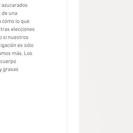
y azucarados 
s de una 
 cómo lo que 
ras elecciones 
 si nuestros 
gación es sólo 
amos más. Los 
 cuerpo 
y grasas 