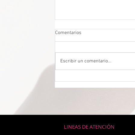
Comentarios
Escribir un comentario...
DROGADICTOS DIGITALES La
mitad de todos los niños son
ahora drogadictos digitales que
los puede llevar al suicidio
LINEAS DE ATENCIÓN