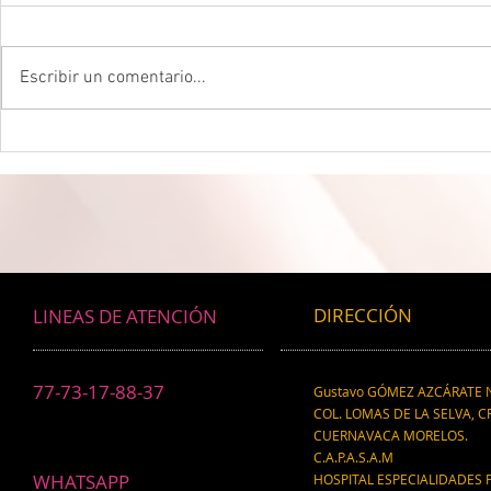
Escribir un comentario...
DROGADICTOS DIGITALES La
LA MEJOR P
mitad de todos los niños son
CEREBRAL La 
ahora drogadictos digitales que
ser el máxim
los puede llevar al suicidio
cerebral, re
científico.
DIRECCIÓN
LINEAS DE ATENCIÓN
77-73-17-88-37
Gustavo GÓMEZ AZCÁRATE N
COL. LOMAS DE LA SELVA, CP
CUERNAVACA MORELOS.
C.A.P.A.S.A.M
WHATSAPP
HOSPITAL ESPECIALIDADES 