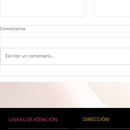
Comentarios
Escribir un comentario...
DROGADICTOS DIGITALES La
LA MEJOR P
mitad de todos los niños son
CEREBRAL La 
ahora drogadictos digitales que
ser el máxim
los puede llevar al suicidio
cerebral, re
científico.
DIRECCIÓN
LINEAS DE ATENCIÓN