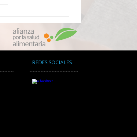
VENENO LLAMADO
OPLÁSTICOS Científicos
ubren que su
quetado de alimentos le
 envenenando con
culas de plástico
oscópicas
REDES SOCIALES