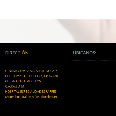
LA MEJOR PROTECCIÓN
UN 
CEREBRAL La felicidad podría
MICR
ser el máximo protector
desc
cerebral, revela nuevo estudio
empa
científico.
está
partí
micr
DIRECCIÓN
UBICANOS:
Gustavo GÓMEZ AZCÁRATE NO. 215,
COL. LOMAS DE LA SELVA, CP. 62270
CUERNAVACA MORELOS.
C.A.P.A.S.A.M
HOSPITAL ESPECIALIDADES PARRES
(Antes hospital de niños Morelense)