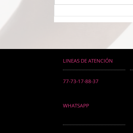
DROGADICTOS DIGITALES La
mitad de todos los niños son
ahora drogadictos digitales que
los puede llevar al suicidio
LINEAS DE ATENCIÓN
77-73-17-88-37
WHATSAPP