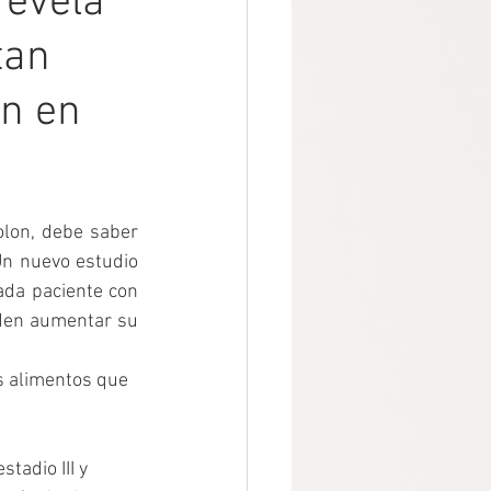
revela
tan
on en
lon, debe saber 
Un nuevo estudio 
ada paciente con 
den aumentar su 
s alimentos que 
tadio III y 