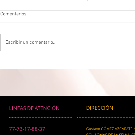
Comentarios
Escribir un comentario...
DROGADICTOS DIGITALES La
LA MEJOR P
mitad de todos los niños son
CEREBRAL La 
ahora drogadictos digitales que
ser el máxim
los puede llevar al suicidio
cerebral, re
científico.
DIRECCIÓN
LINEAS DE ATENCIÓN
77-73-17-88-37
Gustavo GÓMEZ AZCÁRATE N
COL. LOMAS DE LA SELVA, CP