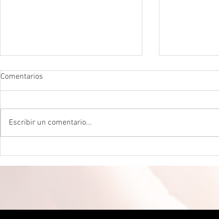
Comentarios
Escribir un comentario...
DROGADICTOS DIGITALES La
LA MEJOR P
mitad de todos los niños son
CEREBRAL La 
ahora drogadictos digitales que
ser el máxim
los puede llevar al suicidio
cerebral, re
científico.