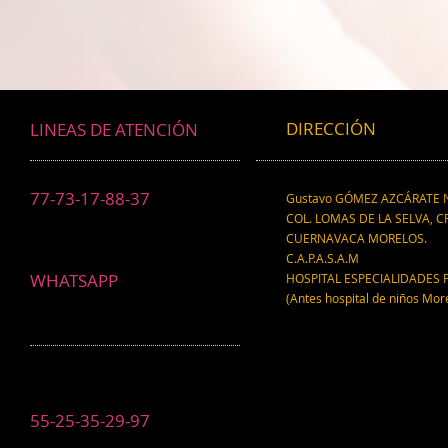
ahora drogadictos digitales que
ser el máxim
los puede llevar al suicidio
cerebral, re
científico.
DIRECCIÓN
LINEAS DE ATENCIÓN
77-73-17-88-37
Gustavo GÓMEZ AZCÁRATE N
COL. LOMAS DE LA SELVA, CP
CUERNAVACA MORELOS.
C.A.P.A.S.A.M
WHATSAPP
HOSPITAL ESPECIALIDADES 
(Antes hospital de niños Mor
55-25-35-29-97