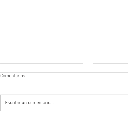
Comentarios
Escribir un comentario...
DROGADICTOS DIGITALES La
LA MEJOR P
mitad de todos los niños son
CEREBRAL La 