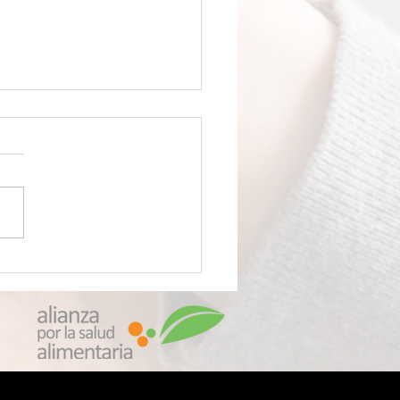
VENENO LLAMADO
OPLÁSTICOS Científicos
ubren que su
quetado de alimentos le
 envenenando con
culas de plástico
oscópicas