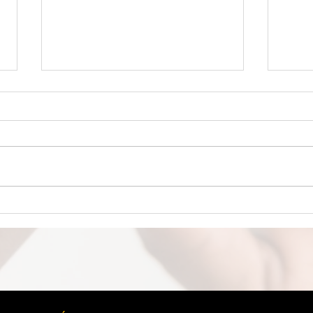
LA MEJOR PROTECCIÓN
UN 
CEREBRAL La felicidad podría
MICR
ser el máximo protector
desc
cerebral, revela nuevo estudio
empa
científico.
está
partí
micr