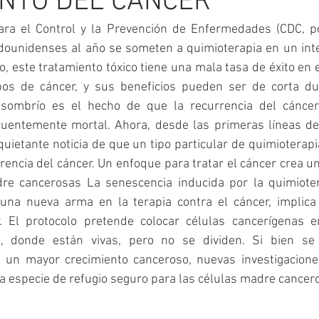
ENTO DEL CÁNCER
ra el Control y la Prevención de Enfermedades (CDC, po
adounidenses al año se someten a quimioterapia en un inte
o, este tratamiento tóxico tiene una mala tasa de éxito en e
pos de cáncer, y sus beneficios pueden ser de corta dur
ombrío es el hecho de que la recurrencia del cáncer
cuentemente mortal. Ahora, desde las primeras líneas de l
quietante noticia de que un tipo particular de quimioterapia
rencia del cáncer. Un enfoque para tratar el cáncer crea un 
dre cancerosas La senescencia inducida por la quimiote
na nueva arma en la terapia contra el cáncer, implica 
. El protocolo pretende colocar células cancerígenas e
o, donde están vivas, pero no se dividen. Si bien se
e un mayor crecimiento canceroso, nuevas investigacion
 especie de refugio seguro para las células madre canceros