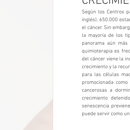
CRECIMI
Según los Centros pa
inglés), 650.000 est
el cáncer. Sin embarg
la mayoría de los ti
panorama aún más s
quimioterapia es fre
del cáncer viene la in
crecimiento y la recur
para las células ma
promocionada como u
cancerosas a dormir
crecimiento detenid
senescencia previen
puede servir como una