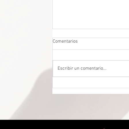
Comentarios
Escribir un comentario...
DROGADICTOS DIGITALES La
mitad de todos los niños son
ahora drogadictos digitales que
los puede llevar al suicidio