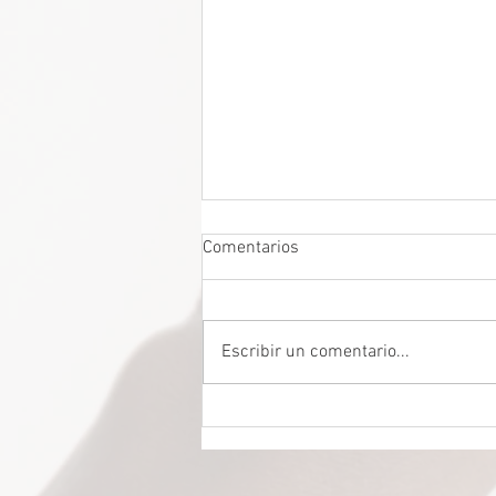
Comentarios
Escribir un comentario...
DROGADICTOS DIGITALES La
mitad de todos los niños son
ahora drogadictos digitales que
los puede llevar al suicidio