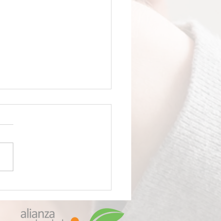
VENENO LLAMADO
OPLÁSTICOS Científicos
ubren que su
quetado de alimentos le