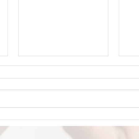
LA MEJOR PROTECCIÓN
UN 
CEREBRAL La felicidad podría
MICR
ser el máximo protector
desc
cerebral, revela nuevo estudio
empa