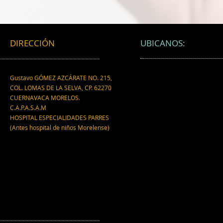
científico.
está
partí
micr
DIRECCIÓN
UBICANOS:
Gustavo GÓMEZ AZCÁRATE NO. 215,
COL. LOMAS DE LA SELVA, CP. 62270
CUERNAVACA MORELOS.
C.A.P.A.S.A.M
HOSPITAL ESPECIALIDADES PARRES
(Antes hospital de niños Morelense)