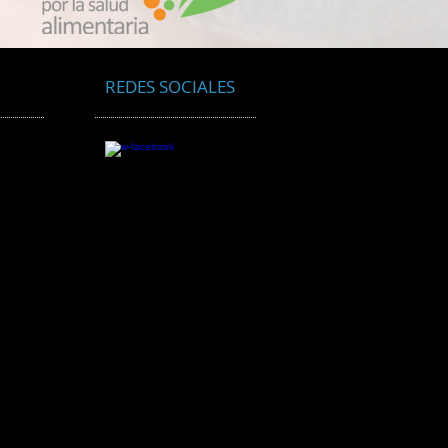
 envenenando con
culas de plástico
oscópicas
REDES SOCIALES