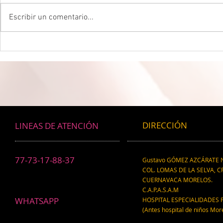
Escribir un comentario...
DROGADICTOS DIGITALES La
LA MEJOR P
mitad de todos los niños son
CEREBRAL La 
ahora drogadictos digitales que
ser el máxim
los puede llevar al suicidio
cerebral, re
científico.
DIRECCIÓN
LINEAS DE ATENCIÓN
77-73-17-88-37
Gustavo GÓMEZ AZCÁRATE N
COL. LOMAS DE LA SELVA, CP
CUERNAVACA MORELOS.
C.A.P.A.S.A.M
WHATSAPP
HOSPITAL ESPECIALIDADES 
(Antes hospital de niños Mor