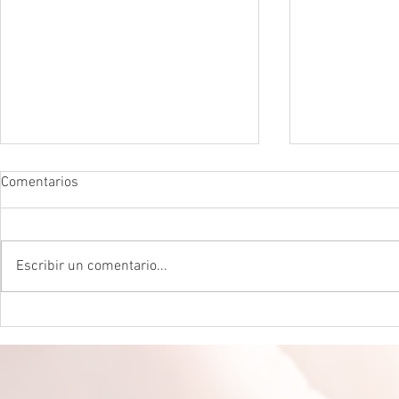
Comentarios
Escribir un comentario...
DROGADICTOS DIGITALES La
LA MEJOR P
mitad de todos los niños son
CEREBRAL La 
ahora drogadictos digitales que
ser el máxim
los puede llevar al suicidio
cerebral, re
científico.