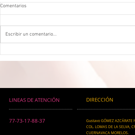
Comentarios
Escribir un comentario...
DROGADICTOS DIGITALES La
LA MEJOR P
mitad de todos los niños son
CEREBRAL La 
ahora drogadictos digitales que
ser el máxim
los puede llevar al suicidio
cerebral, re
científico.
DIRECCIÓN
LINEAS DE ATENCIÓN
77-73-17-88-37
Gustavo GÓMEZ AZCÁRATE N
COL. LOMAS DE LA SELVA, CP
CUERNAVACA MORELOS.