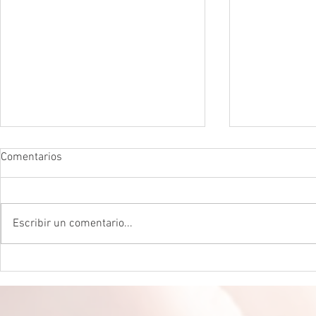
Comentarios
Escribir un comentario...
DROGADICTOS DIGITALES La
LA MEJOR P
mitad de todos los niños son
CEREBRAL La 
ahora drogadictos digitales que
ser el máxim
los puede llevar al suicidio
cerebral, re