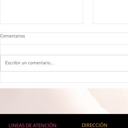
Comentarios
Escribir un comentario...
DROGADICTOS DIGITALES La
UN VENENO
mitad de todos los niños son
MICROPLÁSTI
ahora drogadictos digitales que
descubren q
los puede llevar al suicidio
empaquetado
está envene
partículas de
microscópic
DIRECCIÓN
LINEAS DE ATENCIÓN