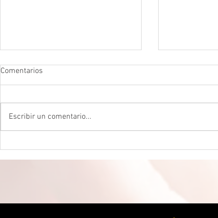
Comentarios
Escribir un comentario...
DROGADICTOS DIGITALES La
LA MEJOR P
mitad de todos los niños son
CEREBRAL La 
ahora drogadictos digitales que
ser el máxim
los puede llevar al suicidio
cerebral, re
científico.