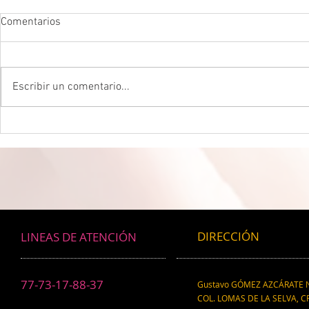
Comentarios
Escribir un comentario...
DROGADICTOS DIGITALES La
LA MEJOR P
mitad de todos los niños son
CEREBRAL La 
ahora drogadictos digitales que
ser el máxim
los puede llevar al suicidio
cerebral, re
científico.
DIRECCIÓN
LINEAS DE ATENCIÓN
77-73-17-88-37
Gustavo GÓMEZ AZCÁRATE N
COL. LOMAS DE LA SELVA, CP