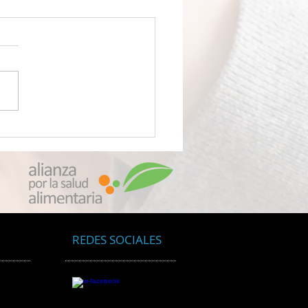
VENENO LLAMADO
OPLÁSTICOS Científicos
ubren que su
quetado de alimentos le
 envenenando con
culas de plástico
oscópicas
REDES SOCIALES