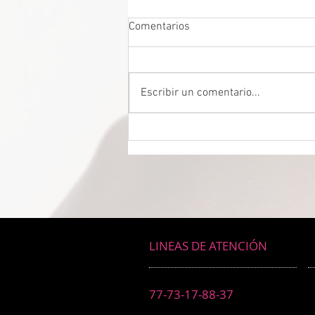
Comentarios
Escribir un comentario...
DROGADICTOS DIGITALES La
mitad de todos los niños son
ahora drogadictos digitales que
los puede llevar al suicidio
LINEAS DE ATENCIÓN
77-73-17-88-37