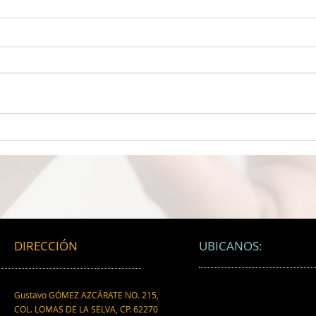
LA MEJOR PROTECCIÓN
UN 
CEREBRAL La felicidad podría
MICR
ser el máximo protector
desc
cerebral, revela nuevo estudio
empa
científico.
está
partí
micr
DIRECCIÓN
UBICANOS:
Gustavo GÓMEZ AZCÁRATE NO. 215,
COL. LOMAS DE LA SELVA, CP. 62270