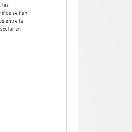
 las 
niños se han 
os entre la 
scular en 