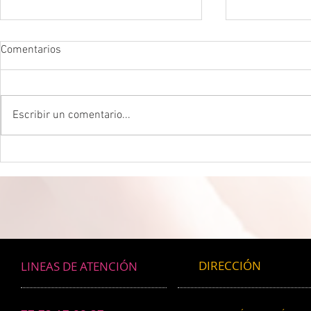
Comentarios
Escribir un comentario...
DROGADICTOS DIGITALES La
LA MEJOR P
mitad de todos los niños son
CEREBRAL La 
ahora drogadictos digitales que
ser el máxim
los puede llevar al suicidio
cerebral, re
científico.
DIRECCIÓN
LINEAS DE ATENCIÓN