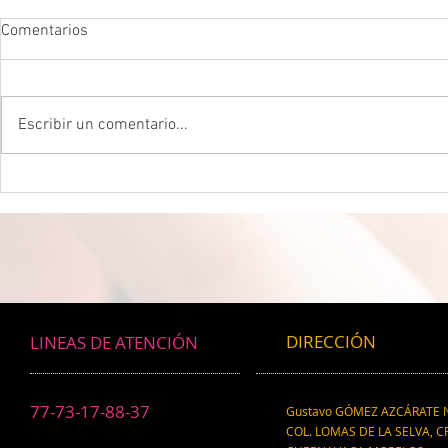
Comentarios
Escribir un comentario...
DROGADICTOS DIGITALES La
LA MEJOR P
mitad de todos los niños son
CEREBRAL La 
ahora drogadictos digitales que
ser el máxim
los puede llevar al suicidio
cerebral, re
científico.
DIRECCIÓN
LINEAS DE ATENCIÓN
77-73-17-88-37
Gustavo GÓMEZ AZCÁRATE N
COL. LOMAS DE LA SELVA, CP