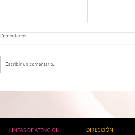
Comentarios
Escribir un comentario...
DROGADICTOS DIGITALES La
LA MEJOR P
mitad de todos los niños son
CEREBRAL La 
ahora drogadictos digitales que
ser el máxim
los puede llevar al suicidio
cerebral, re
científico.
DIRECCIÓN
LINEAS DE ATENCIÓN