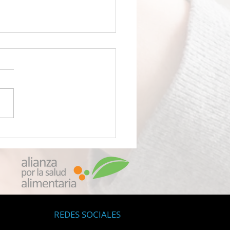
INO SILENCIOSO El estrés
ecuestrado tus hormonas,
la antigua respuesta de la
raleza está haciendo un
so científico triunfal
REDES SOCIALES