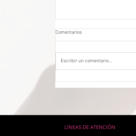
Comentarios
Escribir un comentario...
LA MEJOR PROTECCIÓN
CEREBRAL La felicidad podría
ser el máximo protector
cerebral, revela nuevo estudio
científico.
LINEAS DE ATENCIÓN