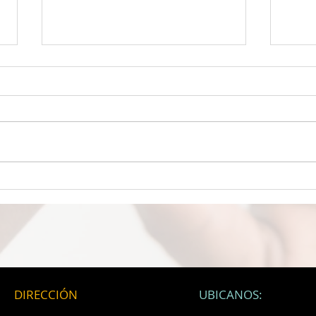
UN VENENO LLAMADO
ASES
MICROPLÁSTICOS Científicos
ha s
descubren que su
pero 
empaquetado de alimentos le
natu
está envenenando con
regre
partículas de plástico
microscópicas
DIRECCIÓN
UBICANOS: