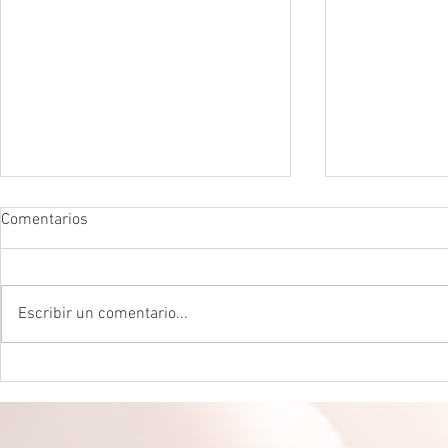
Comentarios
Escribir un comentario...
DROGADICTOS DIGITALES La
LA MEJOR P
mitad de todos los niños son
CEREBRAL La 
ahora drogadictos digitales que
ser el máxim
los puede llevar al suicidio
cerebral, re