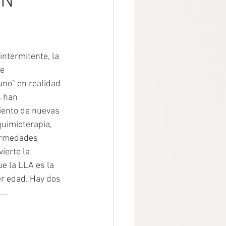
ÓN
ntermitente, la 
e 
no" en realidad 
s han 
iento de nuevas 
uimioterapia, 
fermedades 
ierte la 
e la LLA es la 
r edad. Hay dos 
..