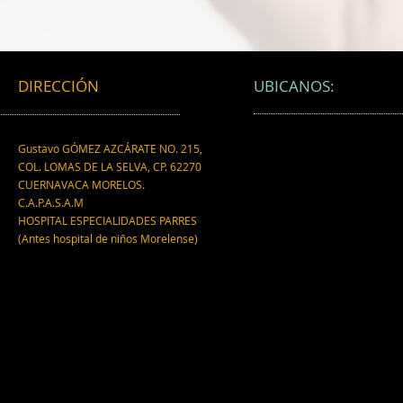
cerebral, revela nuevo estudio
empa
científico.
está
partí
micr
DIRECCIÓN
UBICANOS:
Gustavo GÓMEZ AZCÁRATE NO. 215,
COL. LOMAS DE LA SELVA, CP. 62270
CUERNAVACA MORELOS.
C.A.P.A.S.A.M
HOSPITAL ESPECIALIDADES PARRES
(Antes hospital de niños Morelense)