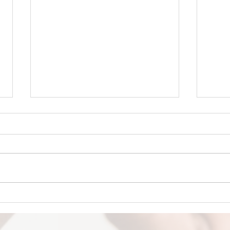
LA MEJOR PROTECCIÓN
UN 
CEREBRAL La felicidad podría
MICR
ser el máximo protector
desc