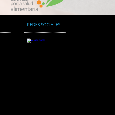
quetado de alimentos le
 envenenando con
culas de plástico
oscópicas
REDES SOCIALES