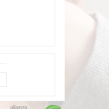
VENENO LLAMADO
OPLÁSTICOS Científicos
ubren que su