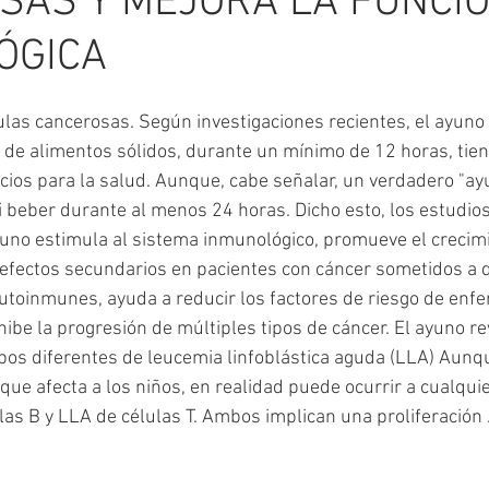
SAS Y MEJORA LA FUNCI
ÓGICA
ulas cancerosas. Según investigaciones recientes, el ayuno i
r de alimentos sólidos, durante un mínimo de 12 horas, tien
ios para la salud. Aunque, cabe señalar, un verdadero "ayu
i beber durante al menos 24 horas. Dicho esto, los estudio
uno estimula al sistema inmunológico, promueve el crecim
efectos secundarios en pacientes con cáncer sometidos a q
 autoinmunes, ayuda a reducir los factores de riesgo de en
hibe la progresión de múltiples tipos de cáncer. El ayuno rev
pos diferentes de leucemia linfoblástica aguda (LLA) Aunqu
e afecta a los niños, en realidad puede ocurrir a cualquie
as B y LLA de células T. Ambos implican una proliferación ..