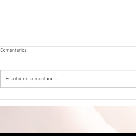
Comentarios
Escribir un comentario...
DROGADICTOS DIGITALES La
LA MEJOR P
mitad de todos los niños son
CEREBRAL La 
ahora drogadictos digitales que
ser el máxim
los puede llevar al suicidio
cerebral, re
científico.