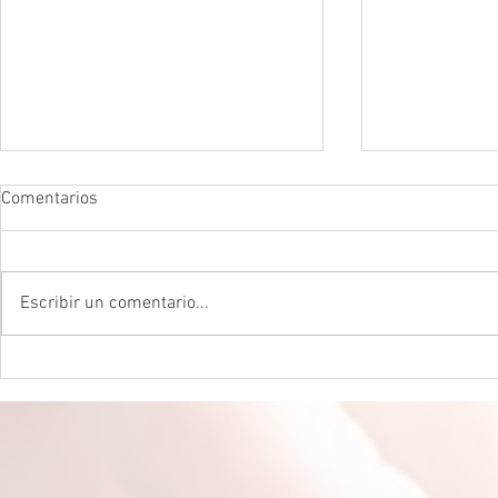
Comentarios
Escribir un comentario...
DROGADICTOS DIGITALES La
LA MEJOR P
mitad de todos los niños son
CEREBRAL La 
ahora drogadictos digitales que
ser el máxim
los puede llevar al suicidio
cerebral, re
científico.